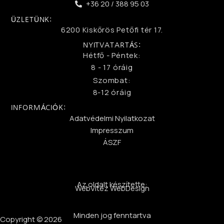
+36 20 / 388 95 03
ÜZLETÜNK:
6200 Kiskőrös Petőfi tér 17.
NYITVATARTÁS:
Hétfő - Péntek:
8 - 17 óráig
Szombat:
8-12 óráig
INFORMÁCIÓK:
Adatvédelmi Nyilatkozat
Impresszum
ÁSZF
Az oldalt készítette:
WebVitéz WebDesign
Minden jog fenntartva
Copyright © 2026