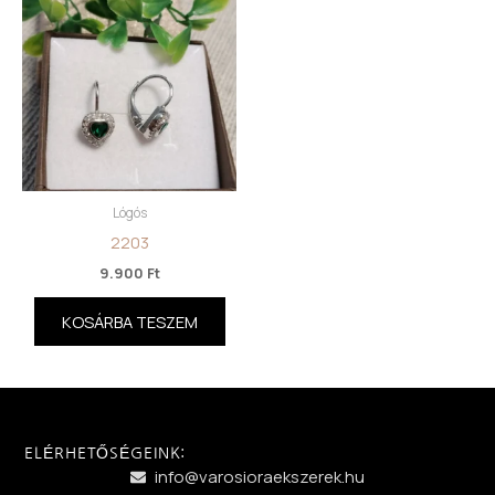
Lógós
2203
9.900
Ft
KOSÁRBA TESZEM
ELÉRHETŐSÉGEINK:
info@varosioraekszerek.hu