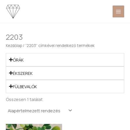
Skip
to
content
2203
Kezdőlap
/ “2203” címkével rendelkező termékek
ÓRÁK
ÉKSZEREK
FÜLBEVALÓK
Összesen 1 találat