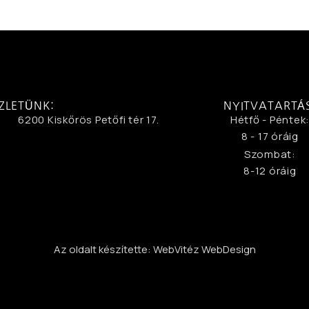
ZLETÜNK:
NYITVATARTÁ
6200 Kiskőrös Petőfi tér 17.
Hétfő - Péntek
8 - 17 óráig
Szombat:
8-12 óráig
Az oldalt készítette: WebVitéz WebDesign