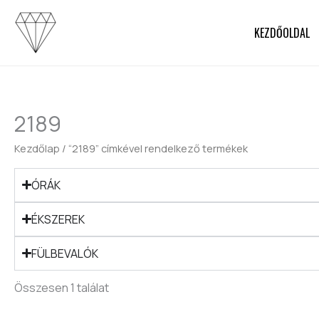
Skip
to
KEZDŐOLDAL
content
2189
Kezdőlap
/ “2189” címkével rendelkező termékek
ÓRÁK
ÉKSZEREK
FÜLBEVALÓK
Összesen 1 találat