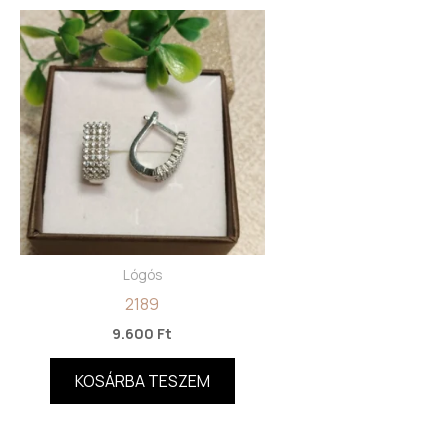
Lógós
2189
9.600
Ft
KOSÁRBA TESZEM