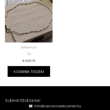
Bokaláncok
19
8.500
Ft
KOSÁRBA TESZEM
ELÉRHETŐSÉGEINK:
info@varosioraekszerek.hu