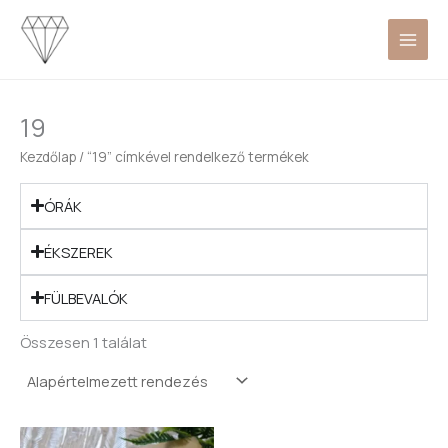
Skip
to
content
19
Kezdőlap
/ “19” címkével rendelkező termékek
ÓRÁK
ÉKSZEREK
FÜLBEVALÓK
Összesen 1 találat