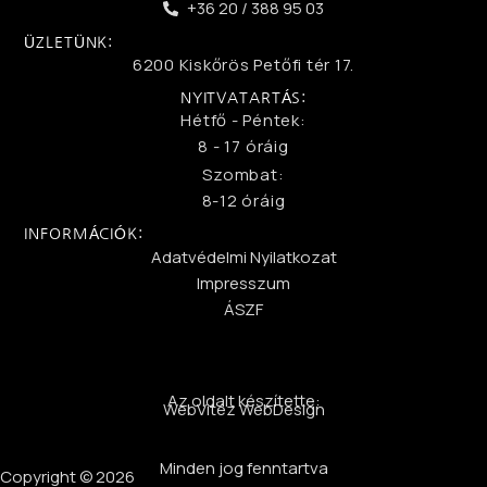
+36 20 / 388 95 03
ÜZLETÜNK:
6200 Kiskőrös Petőfi tér 17.
NYITVATARTÁS:
Hétfő - Péntek:
8 - 17 óráig
Szombat:
8-12 óráig
INFORMÁCIÓK:
Adatvédelmi Nyilatkozat
Impresszum
ÁSZF
Az oldalt készítette:
WebVitéz WebDesign
Minden jog fenntartva
Copyright © 2026