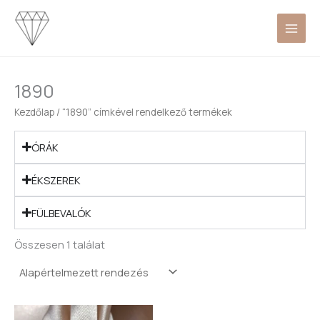
Skip
to
content
1890
Kezdőlap
/ “1890” címkével rendelkező termékek
ÓRÁK
ÉKSZEREK
FÜLBEVALÓK
Összesen 1 találat