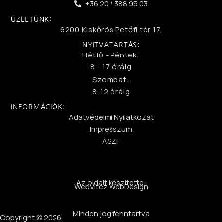
+36 20 / 388 95 03
ÜZLETÜNK:
6200 Kiskőrös Petőfi tér 17.
NYITVATARTÁS:
Hétfő - Péntek:
8 - 17 óráig
Szombat:
8-12 óráig
INFORMÁCIÓK:
Adatvédelmi Nyilatkozat
Impresszum
ÁSZF
Az oldalt készítette:
WebVitéz WebDesign
Minden jog fenntartva
Copyright © 2026