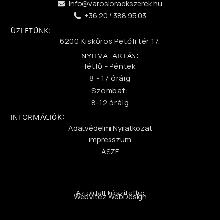
info@varosioraekszerek.hu
+36 20 / 388 95 03
ÜZLETÜNK:
6200 Kiskőrös Petőfi tér 17.
NYITVATARTÁS:
Hétfő - Péntek:
8 - 17 óráig
Szombat:
8-12 óráig
INFORMÁCIÓK:
Adatvédelmi Nyilatkozat
Impresszum
ÁSZF
Az oldalt készítette:
WebVitéz WebDesign