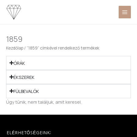
Skip
to
content
1859
Kezdőlap
/ “1859” címkével rendelkező termékek
ÓRÁK
ÉKSZEREK
FÜLBEVALÓK
Úgy tűnik, nem találjuk, amit keresel.
ELÉRHETŐSÉGEINK: