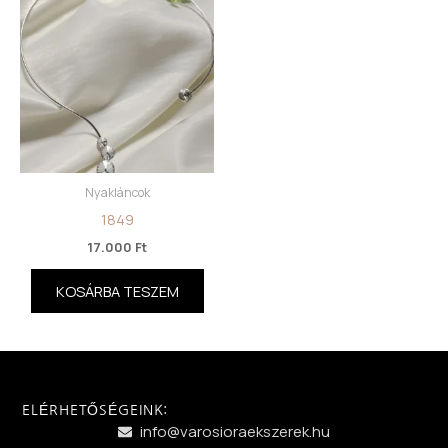
Nyakláncok
1849
17.000
Ft
KOSÁRBA TESZEM
ELÉRHETŐSÉGEINK:
info@varosioraekszerek.hu