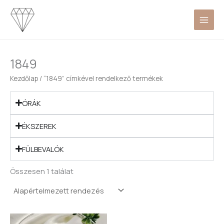
Skip
to
content
1849
Kezdőlap
/ “1849” címkével rendelkező termékek
ÓRÁK
ÉKSZEREK
FÜLBEVALÓK
Összesen 1 találat