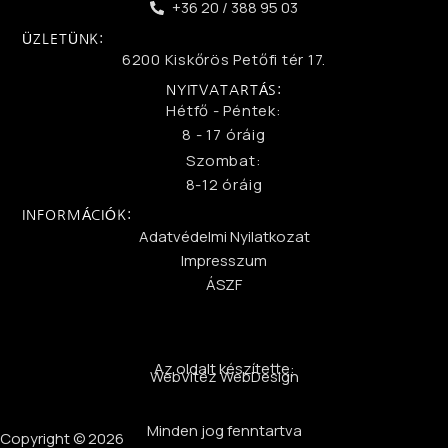
+36 20 / 388 95 03
ÜZLETÜNK:
6200 Kiskőrös Petőfi tér 17.
NYITVATARTÁS:
Hétfő - Péntek:
8 - 17 óráig
Szombat:
8-12 óráig
INFORMÁCIÓK:
Adatvédelmi Nyilatkozat
Impresszum
ÁSZF
Az oldalt készítette:
WebVitéz WebDesign
Minden jog fenntartva
Copyright © 2026