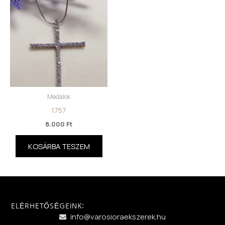
Medálok
1757
8.000
Ft
KOSÁRBA TESZEM
ELÉRHETŐSÉGEINK:
info@varosioraekszerek.hu