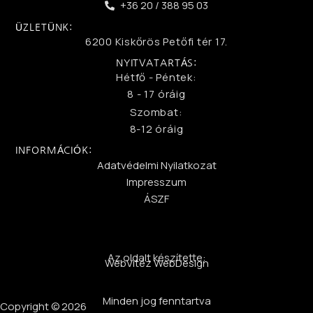
+36 20 / 388 95 03
ÜZLETÜNK:
6200 Kiskőrös Petőfi tér 17.
NYITVATARTÁS:
Hétfő - Péntek:
8 - 17 óráig
Szombat:
8-12 óráig
INFORMÁCIÓK:
Adatvédelmi Nyilatkozat
Impresszum
ÁSZF
Az oldalt készítette:
WebVitéz WebDesign
Minden jog fenntartva
Copyright © 2026