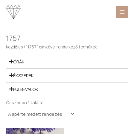
Skip
to
content
1757
Kezdőlap
/ “1757” címkével rendelkező termékek
ÓRÁK
ÉKSZEREK
FÜLBEVALÓK
Összesen 1 találat