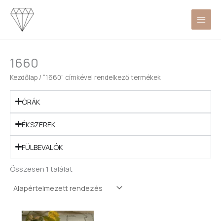
Skip
to
content
1660
Kezdőlap
/ “1660” címkével rendelkező termékek
ÓRÁK
ÉKSZEREK
FÜLBEVALÓK
Összesen 1 találat