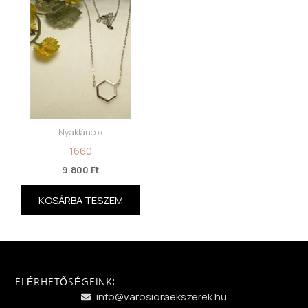
Nyakláncok
1660
9.800
Ft
KOSÁRBA TESZEM
ELÉRHETŐSÉGEINK:
info@varosioraekszerek.hu