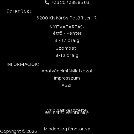
+36 20 / 388 95 03
ÜZLETÜNK:
6200 Kiskőrös Petőfi tér 17.
NYITVATARTÁS:
Hétfő - Péntek:
8 - 17 óráig
Szombat:
8-12 óráig
INFORMÁCIÓK:
Adatvédelmi Nyilatkozat
Impresszum
ÁSZF
Az oldalt készítette:
WebVitéz WebDesign
Minden jog fenntartva
Copyright © 2026