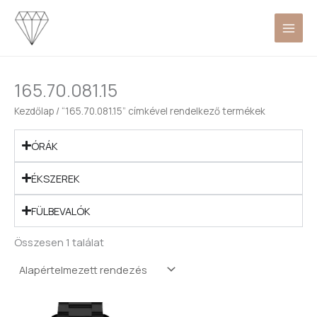
Skip
to
content
165.70.081.15
Kezdőlap
/ “165.70.081.15” címkével rendelkező termékek
ÓRÁK
ÉKSZEREK
FÜLBEVALÓK
Összesen 1 találat