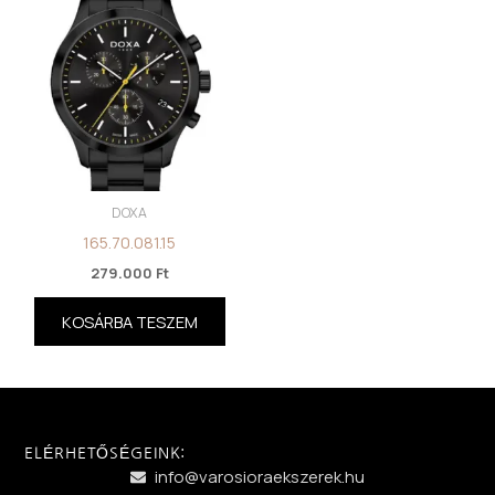
DOXA
165.70.081.15
279.000
Ft
KOSÁRBA TESZEM
ELÉRHETŐSÉGEINK:
info@varosioraekszerek.hu