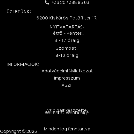
+36 20 / 388 95 03
ÜZLETÜNK:
6200 Kiskőrös Petőfi tér 17.
NYITVATARTÁS:
Hétfő - Péntek:
8 - 17 óráig
Szombat:
8-12 óráig
INFORMÁCIÓK:
Adatvédelmi Nyilatkozat
Impresszum
ÁSZF
Az oldalt készítette:
WebVitéz WebDesign
Minden jog fenntartva
Copyright © 2026