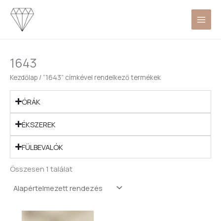
Skip
to
content
1643
Kezdőlap
/ “1643” címkével rendelkező termékek
ÓRÁK
ÉKSZEREK
FÜLBEVALÓK
Összesen 1 találat