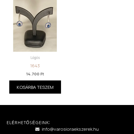
Lógós
1643
14.700
Ft
KOSÁRBA TESZEM
ELÉRHETŐSÉGEINK:
info@varosioraekszerek.hu