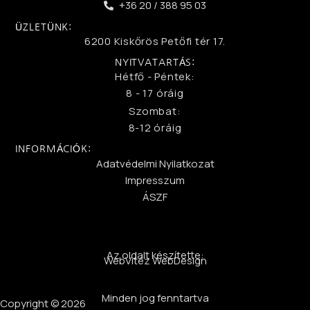
+36 20 / 388 95 03
ÜZLETÜNK:
6200 Kiskőrös Petőfi tér 17.
NYITVATARTÁS:
Hétfő - Péntek:
8 - 17 óráig
Szombat:
8-12 óráig
INFORMÁCIÓK:
Adatvédelmi Nyilatkozat
Impresszum
ÁSZF
Az oldalt készítette:
WebVitéz WebDesign
Minden jog fenntartva
Copyright © 2026