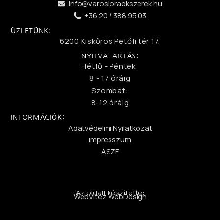
info@varosioraekszerek.hu
+36 20 / 388 95 03
ÜZLETÜNK:
6200 Kiskőrös Petőfi tér 17.
NYITVATARTÁS:
Hétfő - Péntek:
8 - 17 óráig
Szombat:
8-12 óráig
INFORMÁCIÓK:
Adatvédelmi Nyilatkozat
Impresszum
ÁSZF
Az oldalt készítette:
WebVitéz WebDesign