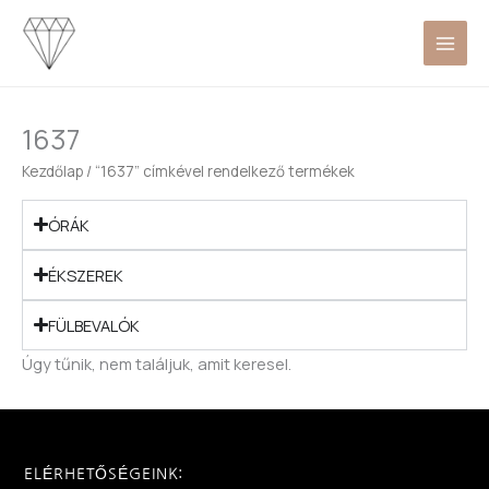
Skip
to
content
1637
Kezdőlap
/ “1637” címkével rendelkező termékek
ÓRÁK
ÉKSZEREK
FÜLBEVALÓK
Úgy tűnik, nem találjuk, amit keresel.
ELÉRHETŐSÉGEINK: