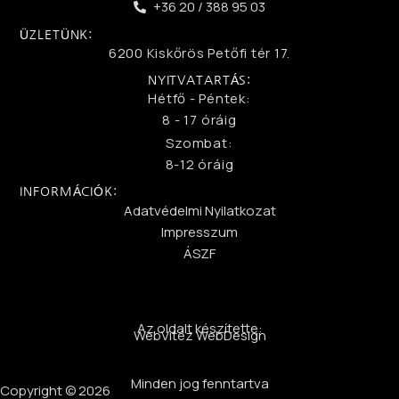
+36 20 / 388 95 03
ÜZLETÜNK:
6200 Kiskőrös Petőfi tér 17.
NYITVATARTÁS:
Hétfő - Péntek:
8 - 17 óráig
Szombat:
8-12 óráig
INFORMÁCIÓK:
Adatvédelmi Nyilatkozat
Impresszum
ÁSZF
Az oldalt készítette:
WebVitéz WebDesign
Minden jog fenntartva
Copyright © 2026