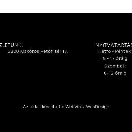
ZLETÜNK:
NYITVATARTÁ
6200 Kiskőrös Petőfi tér 17.
Hétfő - Péntek
8 - 17 óráig
Szombat:
8-12 óráig
Az oldalt készítette: WebVitéz WebDesign