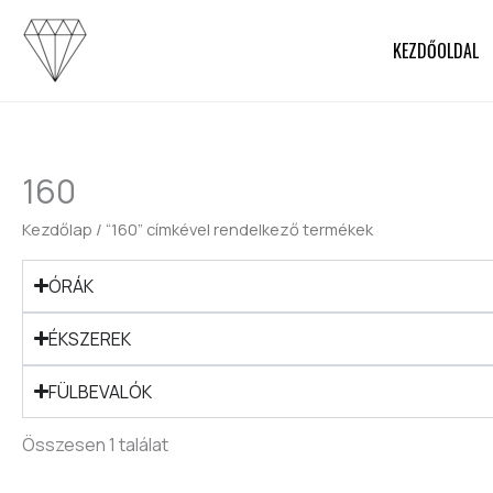
Skip
to
KEZDŐOLDAL
content
160
Kezdőlap
/ “160” címkével rendelkező termékek
ÓRÁK
ÉKSZEREK
FÜLBEVALÓK
Összesen 1 találat