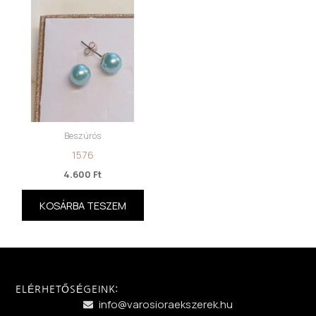
Beszúrós
1576
4.600
Ft
KOSÁRBA TESZEM
ELÉRHETŐSÉGEINK:
info@varosioraekszerek.hu