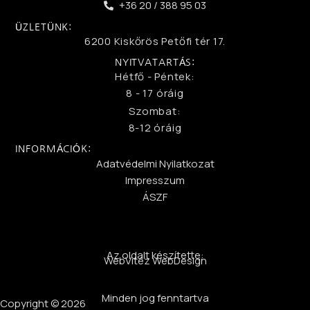
+36 20 / 388 95 03
ÜZLETÜNK:
6200 Kiskőrös Petőfi tér 17.
NYITVATARTÁS:
Hétfő - Péntek:
8 - 17 óráig
Szombat:
8-12 óráig
INFORMÁCIÓK:
Adatvédelmi Nyilatkozat
Impresszum
ÁSZF
Az oldalt készítette:
WebVitéz WebDesign
Minden jog fenntartva
Copyright © 2026