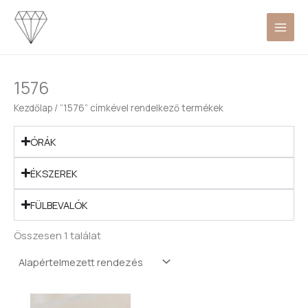
Skip
to
content
1576
Kezdőlap
/ “1576” címkével rendelkező termékek
ÓRÁK
ÉKSZEREK
FÜLBEVALÓK
Összesen 1 találat