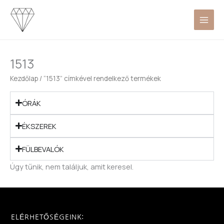
Skip
to
content
1513
Kezdőlap
/ “1513” címkével rendelkező termékek
ÓRÁK
ÉKSZEREK
FÜLBEVALÓK
Úgy tűnik, nem találjuk, amit keresel.
ELÉRHETŐSÉGEINK: