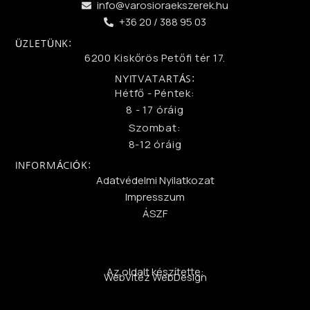
info@varosioraekszerek.hu
+36 20 / 388 95 03
ÜZLETÜNK:
6200 Kiskőrös Petőfi tér 17.
NYITVATARTÁS:
Hétfő - Péntek:
8 - 17 óráig
Szombat:
8-12 óráig
INFORMÁCIÓK:
Adatvédelmi Nyilatkozat
Impresszum
ÁSZF
Az oldalt készítette:
WebVitéz WebDesign