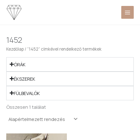
Skip
to
content
1452
Kezdőlap
/ “1452” címkével rendelkező termékek
ÓRÁK
ÉKSZEREK
FÜLBEVALÓK
Összesen 1 találat