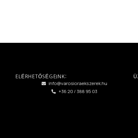
ELÉRHETŐSÉGEINK:
Ü
info@varosioraekszerek.hu
+36 20 / 388 95 03