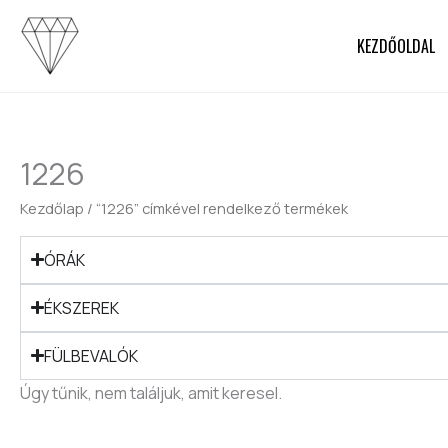
Skip
to
KEZDŐOLDAL
content
1226
Kezdőlap
/ “1226” címkével rendelkező termékek
ÓRÁK
ÉKSZEREK
FÜLBEVALÓK
Úgy tűnik, nem találjuk, amit keresel.