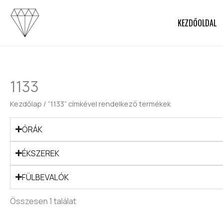
Skip
to
KEZDŐOLDAL
content
1133
Kezdőlap
/ “1133” címkével rendelkező termékek
ÓRÁK
ÉKSZEREK
FÜLBEVALÓK
Összesen 1 találat