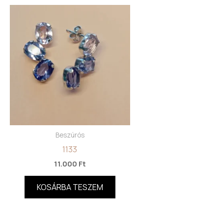
Beszúrós
1133
11.000
Ft
KOSÁRBA TESZEM