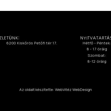
ZLETÜNK:
NYITVATARTÁ
6200 Kiskőrös Petőfi tér 17.
Hétfő - Péntek
8 - 17 óráig
Szombat:
8-12 óráig
Az oldalt készítette: WebVitéz WebDesign