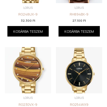
LORUS
LORUS
RG248UX-9
RH894BX-9
32.300
Ft
27.100
Ft
KOSÁRBA TESZEM
KOSÁRBA TESZEM
LORUS
LORUS
RG230VX-9
RG254WX9