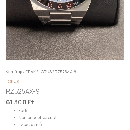
Kezdőlap
/
ÓRÁK
/
LORUS
/ RZ525AX-9
LORUS
RZ525AX-9
61.300
Ft
Férfi
Nemesacél karcsat
Ezüst színű