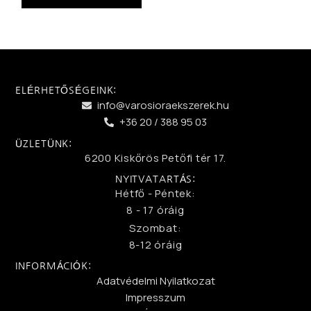
ELÉRHETŐSÉGEINK:
info@varosioraekszerek.hu
+36 20 / 388 95 03
ÜZLETÜNK:
6200 Kiskőrös Petőfi tér 17.
NYITVATARTÁS:
Hétfő - Péntek:
8 - 17 óráig
Szombat:
8-12 óráig
INFORMÁCIÓK:
Adatvédelmi Nyilatkozat
Impresszum