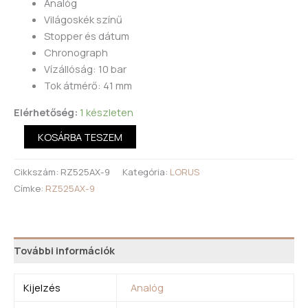
Analóg
Világoskék színű
Stopper és dátum
Chronograph
Vízállóság: 10 bar
Tok átmérő: 41 mm
Elérhetőség:
1 készleten
KOSÁRBA TESZEM
Cikkszám:
RZ525AX-9
Kategória:
LORUS
Címke:
RZ525AX-9
További információk
Kijelzés
Analóg