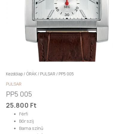
Kezdőlap
/
ÓRÁK
/
PULSAR
/ PP5 005
PULSAR
PP5 005
25.800
Ft
Férfi
Bőr szíj
Barna színű