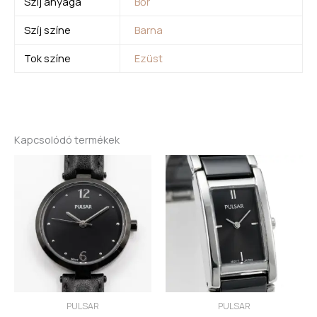
Szíj anyaga
Bőr
Szíj színe
Barna
Tok színe
Ezüst
Kapcsolódó termékek
PULSAR
PULSAR