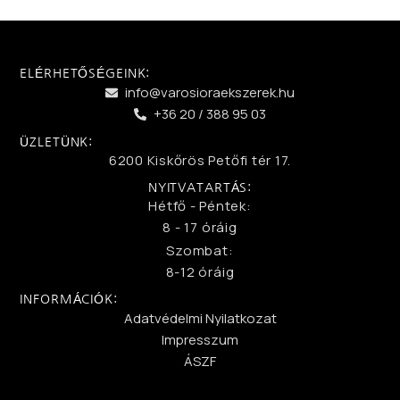
ELÉRHETŐSÉGEINK:
info@varosioraekszerek.hu
+36 20 / 388 95 03
ÜZLETÜNK:
6200 Kiskőrös Petőfi tér 17.
NYITVATARTÁS:
Hétfő - Péntek:
8 - 17 óráig
Szombat:
8-12 óráig
INFORMÁCIÓK:
Adatvédelmi Nyilatkozat
Impresszum
ÁSZF