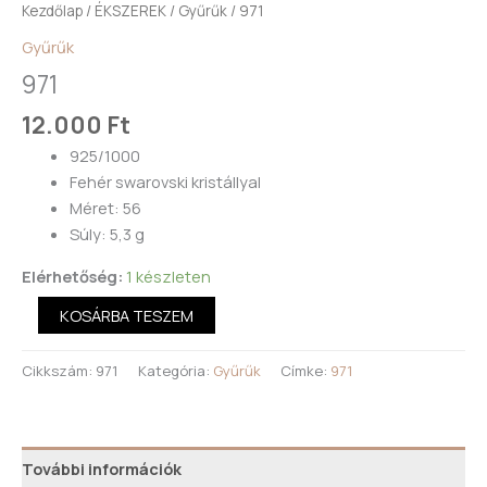
Kezdőlap
/
ÉKSZEREK
/
Gyűrűk
/ 971
Gyűrűk
971
12.000
Ft
925/1000
Fehér swarovski kristállyal
Méret: 56
Súly: 5,3 g
Elérhetőség:
1 készleten
KOSÁRBA TESZEM
Cikkszám:
971
Kategória:
Gyűrűk
Címke:
971
További információk