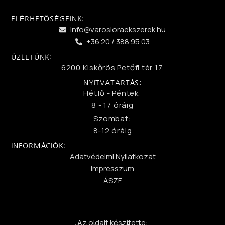
ELÉRHETŐSÉGEINK:
info@varosioraekszerek.hu
+36 20 / 388 95 03
ÜZLETÜNK:
6200 Kiskőrös Petőfi tér 17.
NYITVATARTÁS:
Hétfő - Péntek:
8 - 17 óráig
Szombat:
8-12 óráig
INFORMÁCIÓK:
Adatvédelmi Nyilatkozat
Impresszum
ÁSZF
Az oldalt készítette: