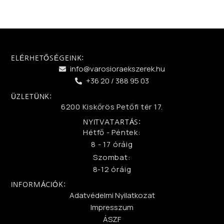
ELÉRHETŐSÉGEINK:
info@varosioraekszerek.hu
+36 20 / 388 95 03
ÜZLETÜNK:
6200 Kiskőrös Petőfi tér 17.
NYITVATARTÁS:
Hétfő - Péntek:
8 - 17 óráig
Szombat:
8-12 óráig
INFORMÁCIÓK:
Adatvédelmi Nyilatkozat
Impresszum
ÁSZF