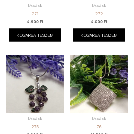
Medálok
Medálok
271
272
4.900
Ft
4.000
Ft
KOSÁRBA TESZEM
KOSÁRBA TESZEM
Medálok
Medálok
275
76