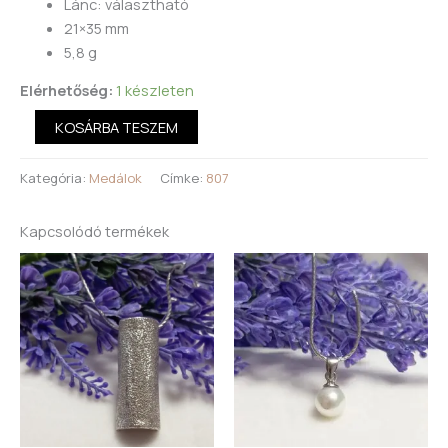
Lánc: választható
21×35 mm
5,8 g
Elérhetőség:
1 készleten
KOSÁRBA TESZEM
Kategória:
Medálok
Címke:
807
Kapcsolódó termékek