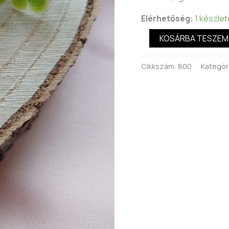
Elérhetőség:
1 készle
KOSÁRBA TESZEM
Cikkszám:
800
Kategór