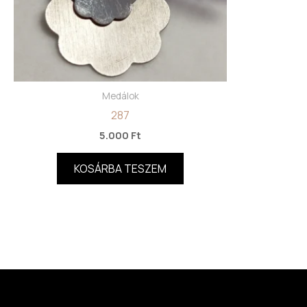
Medálok
287
5.000
Ft
KOSÁRBA TESZEM