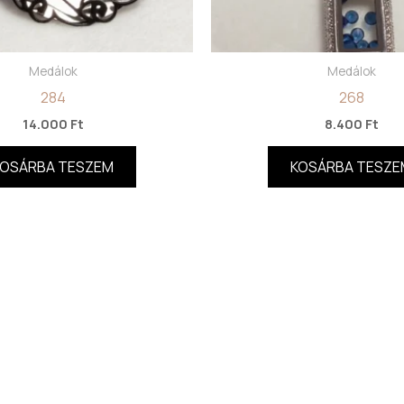
Medálok
Medálok
284
268
14.000
Ft
8.400
Ft
KOSÁRBA TESZEM
KOSÁRBA TESZE