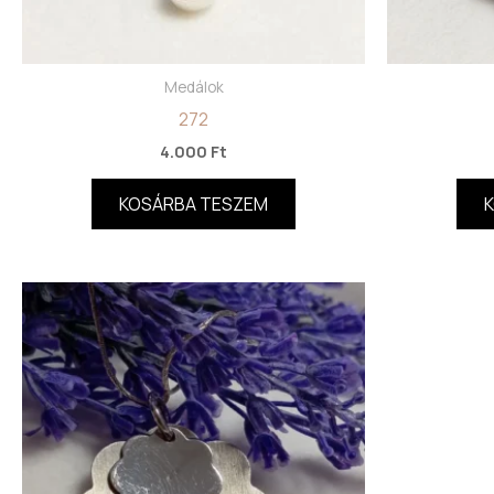
Medálok
272
4.000
Ft
KOSÁRBA TESZEM