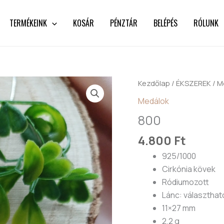
TERMÉKEINK
KOSÁR
PÉNZTÁR
BELÉPÉS
RÓLUNK
800
Kezdőlap
/
ÉKSZEREK
/
M
mennyiség
Medálok
800
4.800
Ft
925/1000
Cirkónia kövek
Ródiumozott
Lánc: választhat
11×27 mm
2,2 g