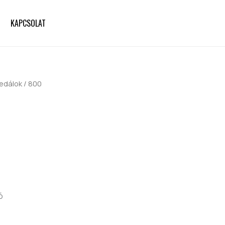
KAPCSOLAT
edálok
/ 800
ó