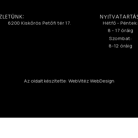
ZLETÜNK:
NYITVATARTÁ
6200 Kiskőrös Petőfi tér 17.
Hétfő - Péntek
8 - 17 óráig
Szombat:
8-12 óráig
Az oldalt készítette: WebVitéz WebDesign