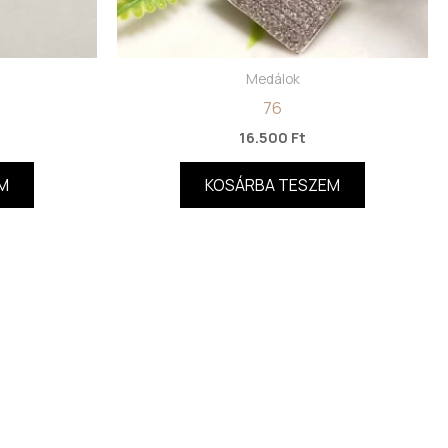
Medálok
76
16.500
Ft
M
KOSÁRBA TESZEM