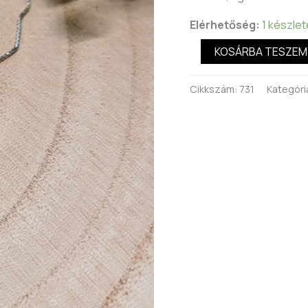
Elérhetőség:
1 készle
KOSÁRBA TESZEM
Cikkszám:
731
Kategóri