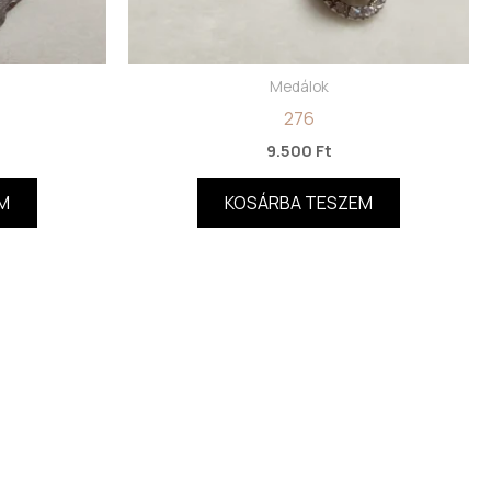
Medálok
276
9.500
Ft
M
KOSÁRBA TESZEM