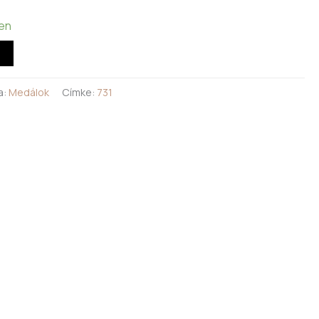
ten
a:
Medálok
Címke:
731