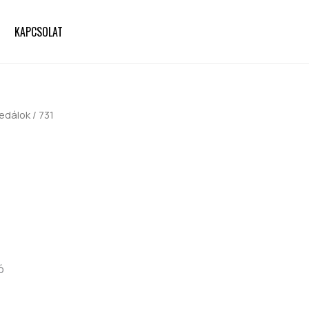
KAPCSOLAT
edálok
/ 731
ó