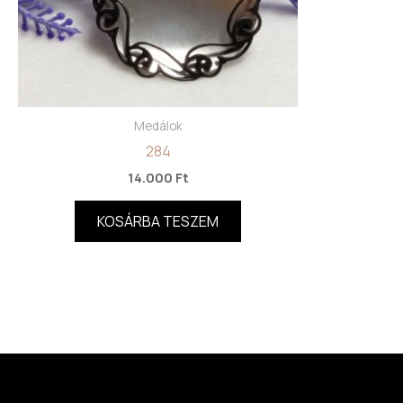
Medálok
284
14.000
Ft
KOSÁRBA TESZEM