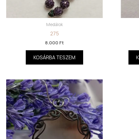
Medálok
275
8.000
Ft
KOSÁRBA TESZEM