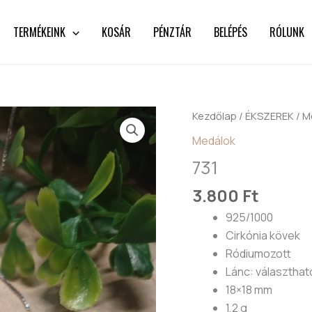
TERMÉKEINK
KOSÁR
PÉNZTÁR
BELÉPÉS
RÓLUNK
731
Kezdőlap
/
ÉKSZEREK
/
M
mennyiség
Medálok
731
3.800
Ft
925/1000
Cirkónia kövek
Ródiumozott
Lánc: választhat
18×18 mm
1,2 g