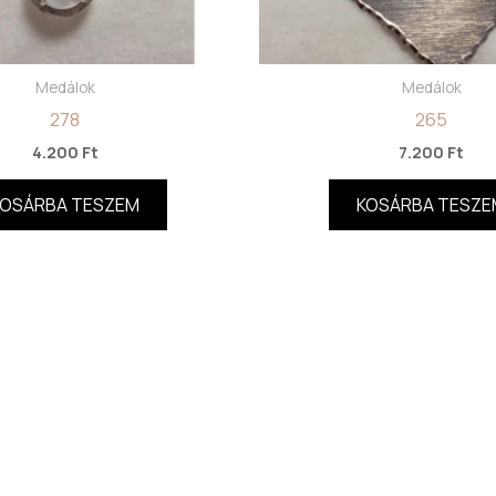
Medálok
Medálok
278
265
4.200
Ft
7.200
Ft
KOSÁRBA TESZEM
KOSÁRBA TESZE