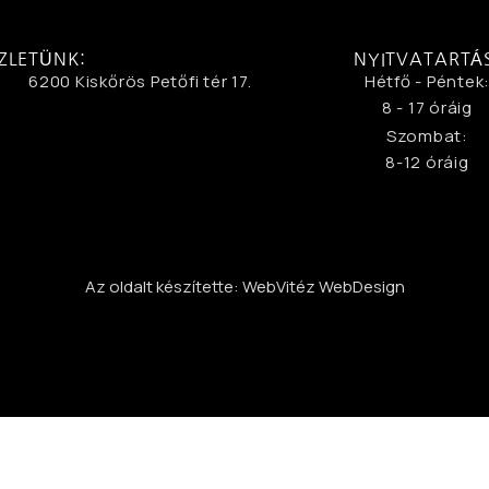
ZLETÜNK:
NYITVATARTÁ
6200 Kiskőrös Petőfi tér 17.
Hétfő - Péntek
8 - 17 óráig
Szombat:
8-12 óráig
Az oldalt készítette: WebVitéz WebDesign