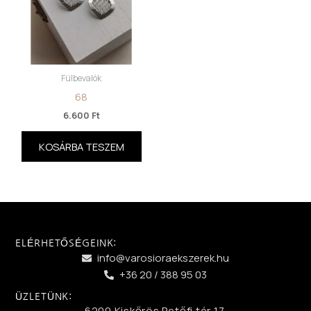
Fülbevalók
68
6.600
Ft
KOSÁRBA TESZEM
ELÉRHETŐSÉGEINK:
info@varosioraekszerek.hu
+36 20 / 388 95 03
ÜZLETÜNK:
6200 Kiskőrös Petőfi tér 17.