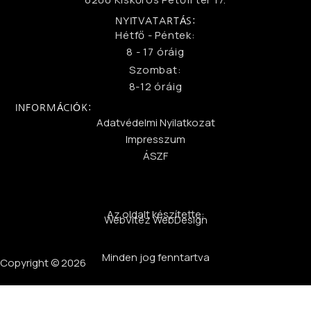
NYITVATARTÁS:
Hétfő - Péntek:
8 - 17 óráig
Szombat:
8-12 óráig
INFORMÁCIÓK:
Adatvédelmi Nyilatkozat
Impresszum
ÁSZF
Az oldalt készítette:
WebVitéz WebDesign
Minden jog fenntartva
Copyright © 2026