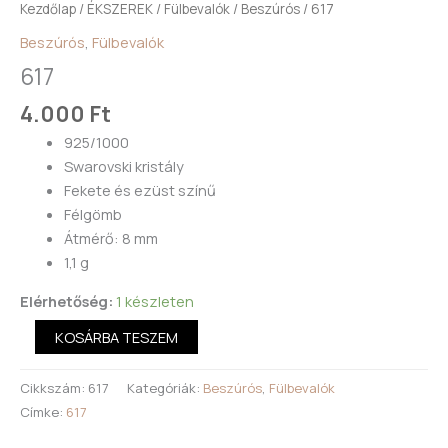
Kezdőlap
/
ÉKSZEREK
/
Fülbevalók
/
Beszúrós
/ 617
Beszúrós
,
Fülbevalók
617
4.000
Ft
925/1000
Swarovski kristály
Fekete és ezüst színű
Félgömb
Átmérő: 8 mm
1,1 g
Elérhetőség:
1 készleten
KOSÁRBA TESZEM
Cikkszám:
617
Kategóriák:
Beszúrós
,
Fülbevalók
Címke:
617