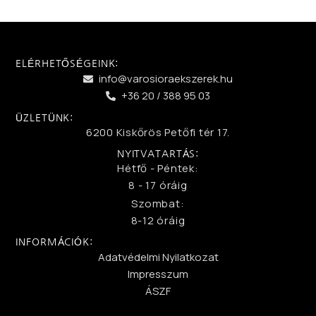
ELÉRHETŐSÉGEINK:
info@varosioraekszerek.hu
+36 20 / 388 95 03
ÜZLETÜNK:
6200 Kiskőrös Petőfi tér 17.
NYITVATARTÁS:
Hétfő - Péntek:
8 - 17 óráig
Szombat:
8-12 óráig
INFORMÁCIÓK:
Adatvédelmi Nyilatkozat
Impresszum
ÁSZF