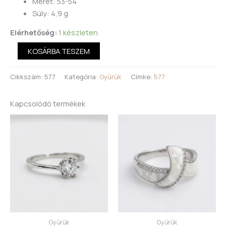
Méret: 53-54
Súly: 4,9 g
Elérhetőség:
1 készleten
KOSÁRBA TESZEM
Cikkszám:
577
Kategória:
Gyűrűk
Címke:
577
Kapcsolódó termékek
Gyűrűk
Gyűrűk