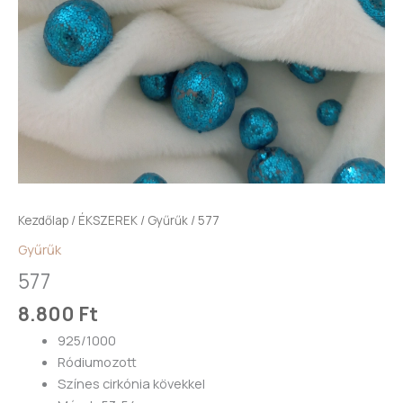
Kezdőlap
/
ÉKSZEREK
/
Gyűrűk
/ 577
Gyűrűk
577
8.800
Ft
925/1000
Ródiumozott
Színes cirkónia kövekkel