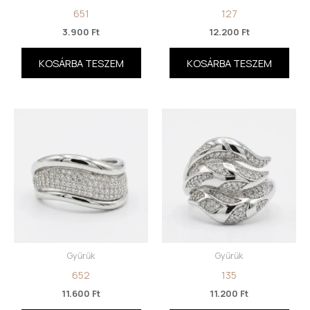
651
127
3.900
Ft
12.200
Ft
KOSÁRBA TESZEM
KOSÁRBA TESZEM
Gyűrűk
Gyűrűk
652
135
11.600
Ft
11.200
Ft