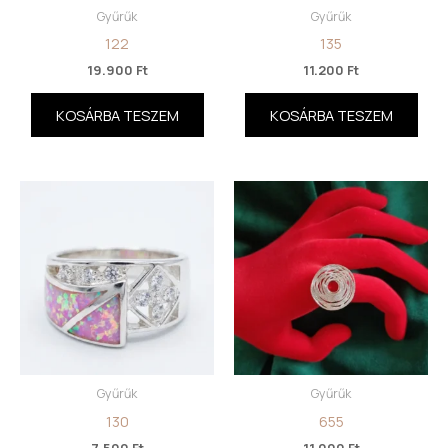
Gyűrűk
Gyűrűk
122
135
19.900
Ft
11.200
Ft
KOSÁRBA TESZEM
KOSÁRBA TESZEM
Gyűrűk
Gyűrűk
130
655
7.500
Ft
11.000
Ft