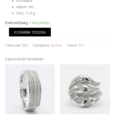
Kő nélkül
Méret: 60
Súly: 11,9 g
Elérhetőség:
1 készleten
KOSÁRBA TESZEM
Cikkszám:
567
Kategória:
Gyűrűk
Címke:
567
Kapcsolódó termékek