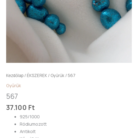
Kezdőlap
/
ÉKSZEREK
/
Gyűrűk
/ 567
Gyűrűk
567
37.100
Ft
925/1000
Ródiumozott
Antikolt