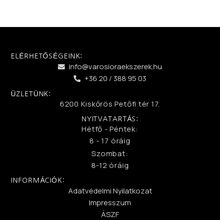
ELÉRHETŐSÉGEINK:
info@varosioraekszerek.hu
+36 20 / 388 95 03
ÜZLETÜNK:
6200 Kiskőrös Petőfi tér 17.
NYITVATARTÁS:
Hétfő - Péntek:
8 - 17 óráig
Szombat:
8-12 óráig
INFORMÁCIÓK:
Adatvédelmi Nyilatkozat
Impresszum
ÁSZF