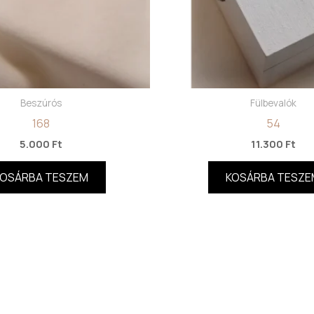
Beszúrós
Fülbevalók
168
54
5.000
Ft
11.300
Ft
KOSÁRBA TESZEM
KOSÁRBA TESZE