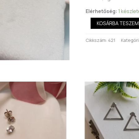
Elérhetőség:
1 készle
KOSÁRBA TESZEM
Cikkszám:
421
Kategóri