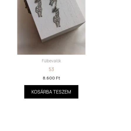
Fülbevalók
53
8.600
Ft
KOSÁRBA TESZEM