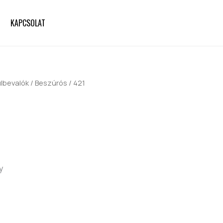
KAPCSOLAT
ülbevalók
/
Beszúrós
/ 421
y