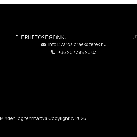
ELÉRHETŐSÉGEINK:
Ü
info@varosioraekszerek.hu
+36 20 / 388 95 03
Minden jog fenntartva Copyright © 2026