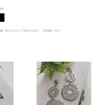
ten
ák:
Beszúrós
,
Fülbevalók
Címke:
421