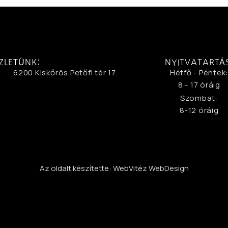
ZLETÜNK:
NYITVATARTÁ
6200 Kiskőrös Petőfi tér 17.
Hétfő - Péntek
8 - 17 óráig
Szombat:
8-12 óráig
Az oldalt készítette: WebVitéz WebDesign