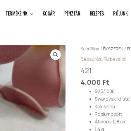
TERMÉKEINK
KOSÁR
PÉNZTÁR
BELÉPÉS
RÓLUNK
421
Kezdőlap
/
ÉKSZEREK
/
F
mennyiség
Beszúrós
,
Fülbevalók
421
4.000
Ft
925/1000
Swarovski kristál
Kék színű
Ródiumozott
Átmérő: 0,8 cm
1,4 g