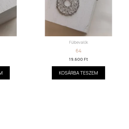
Fülbevalók
64
19.600
Ft
M
KOSÁRBA TESZEM