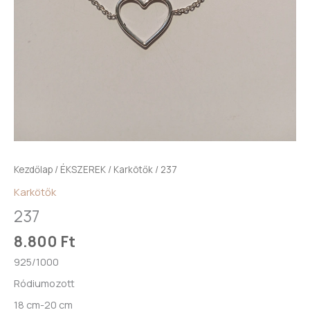
Kezdőlap
/
ÉKSZEREK
/
Karkötők
/ 237
Karkötők
237
8.800
Ft
925/1000
Ródiumozott
18 cm-20 cm