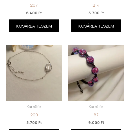
207
214
6.400
Ft
5.700
Ft
KOSÁRBA TESZEM
KOSÁRBA TESZEM
Karkötők
Karkötők
209
87
5.700
Ft
9.000
Ft