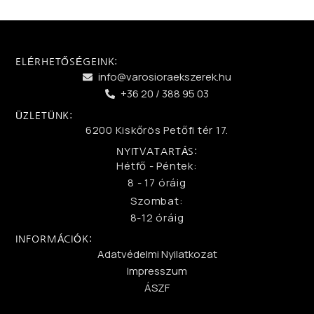
ELÉRHETŐSÉGEINK:
info@varosioraekszerek.hu
+36 20 / 388 95 03
ÜZLETÜNK:
6200 Kiskőrös Petőfi tér 17.
NYITVATARTÁS:
Hétfő - Péntek:
8 - 17 óráig
Szombat:
8-12 óráig
INFORMÁCIÓK:
Adatvédelmi Nyilatkozat
Impresszum
ÁSZF