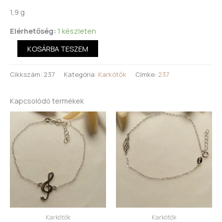
1,9 g
Elérhetőség:
1 készleten
KOSÁRBA TESZEM
Cikkszám:
237
Kategória:
Karkötők
Címke:
237
Kapcsolódó termékek
Karkötők
Karkötők