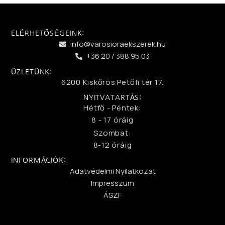
ELÉRHETŐSÉGEINK:
info@varosioraekszerek.hu
+36 20 / 388 95 03
ÜZLETÜNK:
6200 Kiskőrös Petőfi tér 17.
NYITVATARTÁS:
Hétfő - Péntek:
8 - 17 óráig
Szombat:
8-12 óráig
INFORMÁCIÓK:
Adatvédelmi Nyilatkozat
Impresszum
ÁSZF