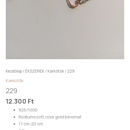
Kezdőlap
/
ÉKSZEREK
/
Karkötők
/ 229
Karkötők
229
12.300
Ft
925/1000
Ródiumozott,rose gold bevonat
17 cm-20 cm