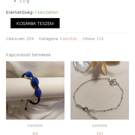
3,0 g
Elérhetőség:
1 készleten
KOSÁRBA TESZEM
Cikkszám:
229
Kategória:
Karkötők
Címke:
229
Kapcsolódó termékek
Karkötők
Karkötők
89
201