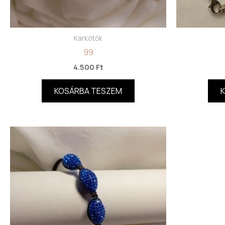
Karkötők
99
4.500
Ft
KOSÁRBA TESZEM