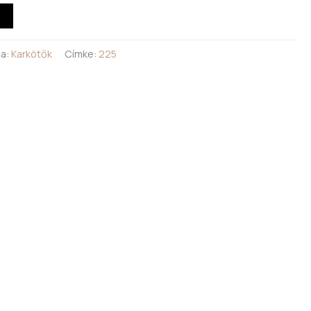
ia:
Karkötők
Címke:
225