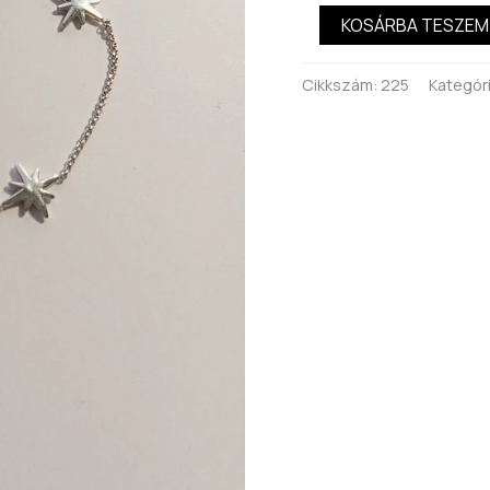
KOSÁRBA TESZEM
Cikkszám:
225
Kategór