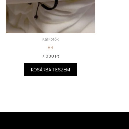
Karkötők
89
7.000
Ft
KOSÁRBA TESZEM