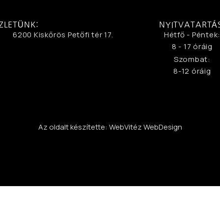
ZLETÜNK:
NYITVATARTÁ
6200 Kiskőrös Petőfi tér 17.
Hétfő - Péntek
8 - 17 óráig
Szombat:
8-12 óráig
Az oldalt készítette: WebVitéz WebDesign