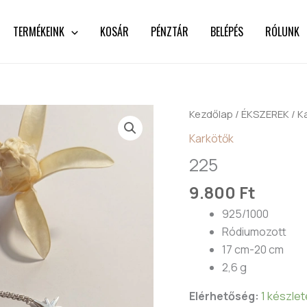
TERMÉKEINK
KOSÁR
PÉNZTÁR
BELÉPÉS
RÓLUNK
225
Kezdőlap
/
ÉKSZEREK
/
K
mennyiség
Karkötők
225
9.800
Ft
925/1000
Ródiumozott
17 cm-20 cm
2,6 g
Elérhetőség:
1 készle