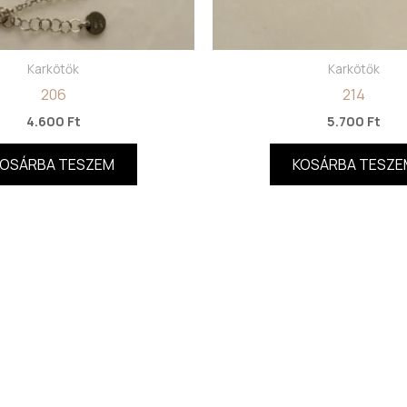
Karkötők
Karkötők
206
214
4.600
Ft
5.700
Ft
KOSÁRBA TESZEM
KOSÁRBA TESZE