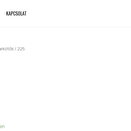
KAPCSOLAT
arkötők
/ 225
ten