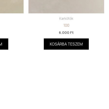
Karkötők
100
6.000
Ft
M
KOSÁRBA TESZEM