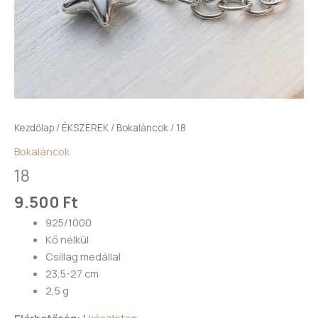
Kezdőlap
/
ÉKSZEREK
/
Bokaláncok
/ 18
Bokaláncok
18
9.500
Ft
925/1000
Kő nélkül
Csillag medállal
23,5-27 cm
2,5 g
Elérhetőség:
1 készleten