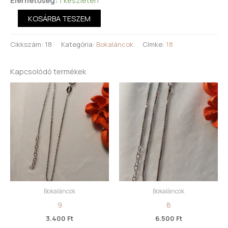
KOSÁRBA TESZEM
Cikkszám:
18
Kategória:
Bokaláncok
Címke:
18
Kapcsolódó termékek
Bokaláncok
Bokaláncok
9
8
3.400
Ft
6.500
Ft