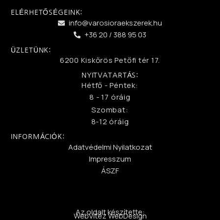
ELÉRHETŐSÉGEINK:
info@varosioraekszerek.hu
+36 20 / 388 95 03
ÜZLETÜNK:
6200 Kiskőrös Petőfi tér 17.
NYITVATARTÁS:
Hétfő - Péntek:
8 - 17 óráig
Szombat:
8-12 óráig
INFORMÁCIÓK:
Adatvédelmi Nyilatkozat
Impresszum
ÁSZF
Az oldalt készítette:
WebVitéz WebDesign