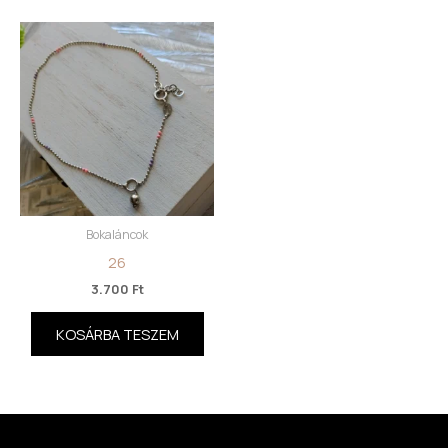
Bokaláncok
26
3.700
Ft
KOSÁRBA TESZEM