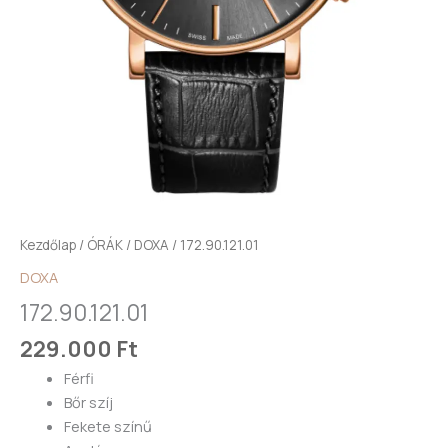
Kezdőlap
/
ÓRÁK
/
DOXA
/ 172.90.121.01
DOXA
172.90.121.01
229.000
Ft
Férfi
Bőr szíj
Fekete színű