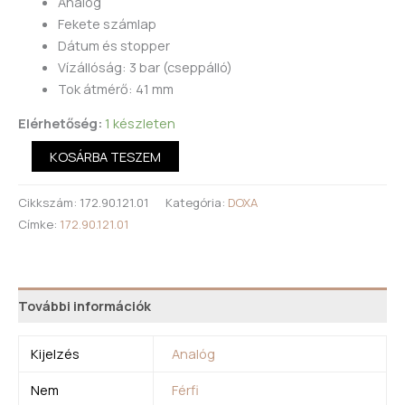
Analóg
Fekete számlap
Dátum és stopper
Vízállóság: 3 bar (cseppálló)
Tok átmérő: 41 mm
Elérhetőség:
1 készleten
KOSÁRBA TESZEM
Cikkszám:
172.90.121.01
Kategória:
DOXA
Címke:
172.90.121.01
További információk
Kijelzés
Analóg
Nem
Férfi