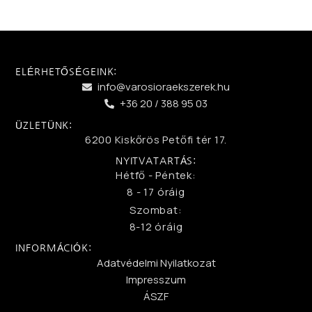
ELÉRHETŐSÉGEINK:
info@varosioraekszerek.hu
+36 20 / 388 95 03
ÜZLETÜNK:
6200 Kiskőrös Petőfi tér 17.
NYITVATARTÁS:
Hétfő - Péntek:
8 - 17 óráig
Szombat:
8-12 óráig
INFORMÁCIÓK:
Adatvédelmi Nyilatkozat
Impresszum
ÁSZF