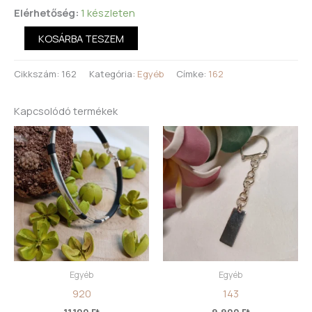
Elérhetőség:
1 készleten
KOSÁRBA TESZEM
Cikkszám:
162
Kategória:
Egyéb
Címke:
162
Kapcsolódó termékek
Egyéb
Egyéb
920
143