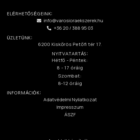
ELÉRHETŐSÉGEINK:
info@varosioraekszerek.hu
+36 20 / 388 95 03
ÜZLETÜNK:
6200 Kiskőrös Petőfi tér 17.
NYITVATARTÁS:
Hétfő - Péntek:
8 - 17 óráig
Szombat:
8-12 óráig
INFORMÁCIÓK:
Adatvédelmi Nyilatkozat
Impresszum
ÁSZF