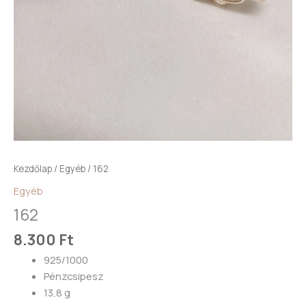
Kezdőlap
/
Egyéb
/ 162
Egyéb
162
8.300
Ft
925/1000
Pénzcsipesz
13,8 g