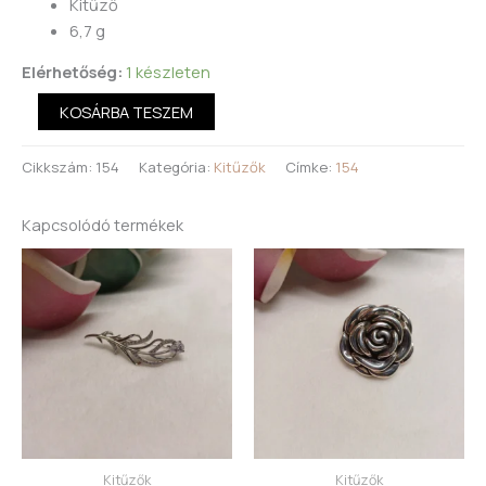
Kitűző
6,7 g
Elérhetőség:
1 készleten
KOSÁRBA TESZEM
Cikkszám:
154
Kategória:
Kitűzők
Címke:
154
Kapcsolódó termékek
Kitűzők
Kitűzők