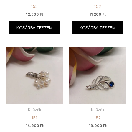
155
152
12.500
Ft
11.200
Ft
KOSÁRBA TESZEM
KOSÁRBA TESZEM
Kitűzők
Kitűzők
151
157
14.900
Ft
19.000
Ft