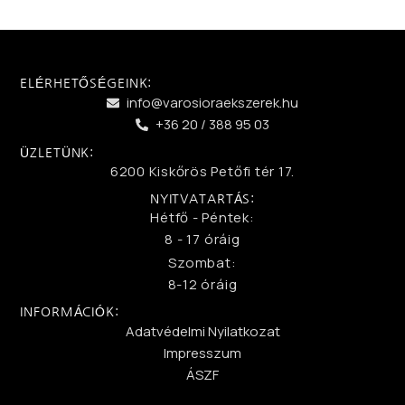
ELÉRHETŐSÉGEINK:
info@varosioraekszerek.hu
+36 20 / 388 95 03
ÜZLETÜNK:
6200 Kiskőrös Petőfi tér 17.
NYITVATARTÁS:
Hétfő - Péntek:
8 - 17 óráig
Szombat:
8-12 óráig
INFORMÁCIÓK:
Adatvédelmi Nyilatkozat
Impresszum
ÁSZF