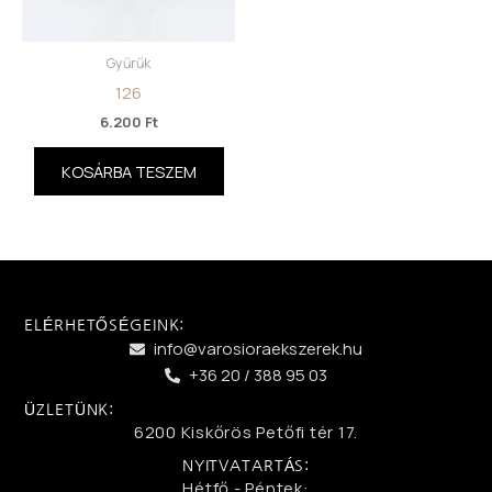
Gyűrűk
126
6.200
Ft
KOSÁRBA TESZEM
ELÉRHETŐSÉGEINK:
info@varosioraekszerek.hu
+36 20 / 388 95 03
ÜZLETÜNK:
6200 Kiskőrös Petőfi tér 17.
NYITVATARTÁS:
Hétfő - Péntek: