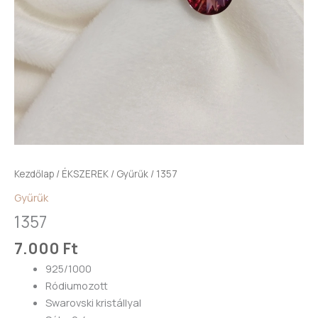
Kezdőlap
/
ÉKSZEREK
/
Gyűrűk
/ 1357
Gyűrűk
1357
7.000
Ft
925/1000
Ródiumozott
Swarovski kristállyal