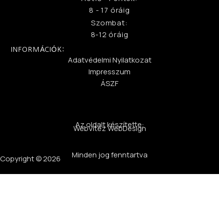
8 - 17 óráig
Szombat:
8-12 óráig
INFORMÁCIÓK:
Adatvédelmi Nyilatkozat
Impresszum
ÁSZF
Az oldalt készítette:
WebVitéz WebDesign
Minden jog fenntartva
Copyright © 2026