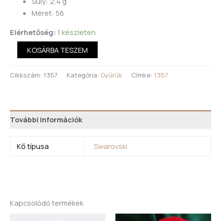
Súly: 2,4 g
Méret: 56
Elérhetőség:
1 készleten
KOSÁRBA TESZEM
Cikkszám:
1357
Kategória:
Gyűrűk
Címke:
1357
További információk
Kő típusa
Swarovski
Kapcsolódó termékek