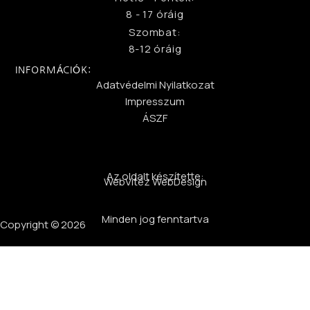
8 - 17 óráig
Szombat:
8-12 óráig
INFORMÁCIÓK:
Adatvédelmi Nyilatkozat
Impresszum
ÁSZF
Az oldalt készítette:
WebVitéz WebDesign
Minden jog fenntartva
Copyright © 2026