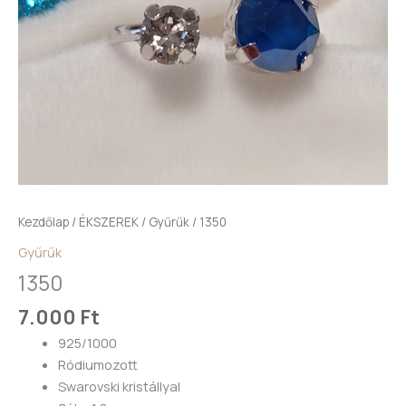
Kezdőlap
/
ÉKSZEREK
/
Gyűrűk
/ 1350
Gyűrűk
1350
7.000
Ft
925/1000
Ródiumozott
Swarovski kristállyal