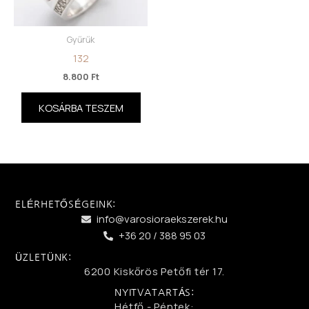
Gyűrűk
132
8.800
Ft
KOSÁRBA TESZEM
ELÉRHETŐSÉGEINK:
info@varosioraekszerek.hu
+36 20 / 388 95 03
ÜZLETÜNK:
6200 Kiskőrös Petőfi tér 17.
NYITVATARTÁS:
Hétfő - Péntek: