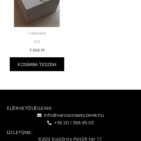
Fülbevalók
69
7.100
Ft
KOSÁRBA TESZEM
ELÉRHETŐSÉGEINK:
info@varosioraekszerek.hu
+36 20 / 388 95 03
ÜZLETÜNK:
6200 Kiskőrös Petőfi tér 17.