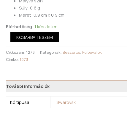
Mályva szín
Súly: 0,6 g
Méret: 0,9 cm x 0,9 cm
Elérhetőség:
1 készleten
KOSÁRBA TESZEM
Cikkszám:
1273
Kategóriák:
Beszúrós
,
Fülbevalók
Címke:
1273
További információk
Kő típusa
Swarovski