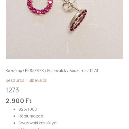
Kezdőlap
/
ÉKSZEREK
/
Fülbevalók
/
Beszúrós
/ 1273
Beszúrós
,
Fülbevalók
1273
2.900
Ft
925/1000
Ródiumozott
Swarovski kristállyal