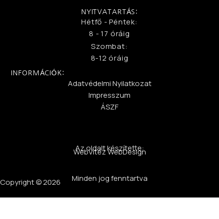
NYITVATARTÁS:
Hétfő - Péntek:
8 - 17 óráig
Szombat:
8-12 óráig
INFORMÁCIÓK:
Adatvédelmi Nyilatkozat
Impresszum
ÁSZF
Az oldalt készítette:
WebVitéz WebDesign
Minden jog fenntartva
Copyright © 2026