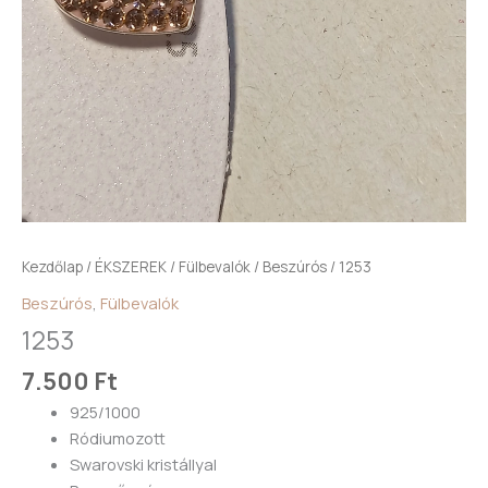
Kezdőlap
/
ÉKSZEREK
/
Fülbevalók
/
Beszúrós
/ 1253
Beszúrós
,
Fülbevalók
1253
7.500
Ft
925/1000
Ródiumozott
Swarovski kristállyal