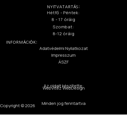
NYITVATARTÁS:
Hétfő - Péntek:
8 - 17 óráig
Szombat:
8-12 óráig
INFORMÁCIÓK:
Adatvédelmi Nyilatkozat
Impresszum
ÁSZF
Az oldalt készítette:
WebVitéz WebDesign
Minden jog fenntartva
Copyright © 2026