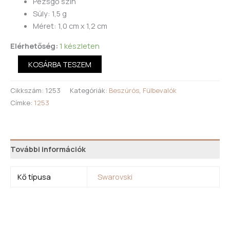
Pezsgő szín
Súly: 1,5 g
Méret: 1,0 cm x 1,2 cm
Elérhetőség:
1 készleten
KOSÁRBA TESZEM
Cikkszám:
1253
Kategóriák:
Beszúrós
,
Fülbevalók
Címke:
1253
További információk
Kő típusa
Swarovski