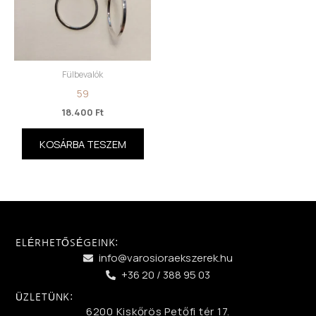
Fülbevalók
59
18.400
Ft
KOSÁRBA TESZEM
ELÉRHETŐSÉGEINK:
info@varosioraekszerek.hu
+36 20 / 388 95 03
ÜZLETÜNK:
6200 Kiskőrös Petőfi tér 17.